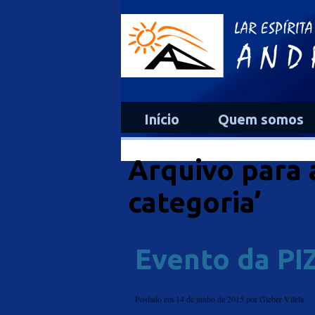
Início
Quem somos
Arquivo para 
categoria’
Evento da PI
Postado em 14 de junho de 2015
por Gleber Vilela