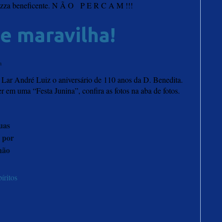
izza beneficente. N Ã O P E R C A M !!!
e maravilha!
a
Lar André Luiz o aniversário de 110 anos da D. Benedita.
 em uma “Festa Junina”, confira as fotos na aba de fotos.
uas
 por
não
íritos